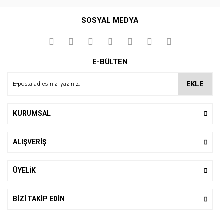
Bu ürüne ilk yorumu siz yapın!
SOSYAL MEDYA
Yorum Yaz
E-BÜLTEN
EKLE
KURUMSAL
ALIŞVERİŞ
ÜYELİK
BİZİ TAKİP EDİN