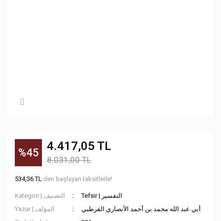
4.417,05 TL
%45
8.031,00 TL
534,36 TL
den başlayan taksitlerle!
Tefsir | التفسير
Kategori | التصنيف
أبي عبد الله محمد بن أحمد الأنصاري القرطبي
Yazar | المؤلف