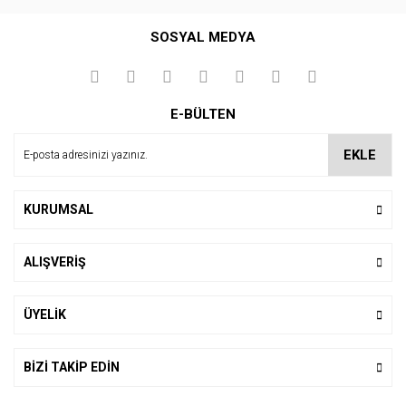
Bu ürüne ilk yorumu siz yapın!
SOSYAL MEDYA
Yorum Yaz
E-BÜLTEN
EKLE
KURUMSAL
ALIŞVERİŞ
ÜYELİK
BİZİ TAKİP EDİN