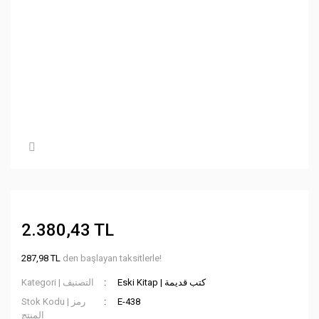
2.380,43 TL
287,98 TL
den başlayan taksitlerle!
Eski Kitap | كتب قديمة
Kategori | التصنيف
Stok Kodu | رمز
E-438
المنتج