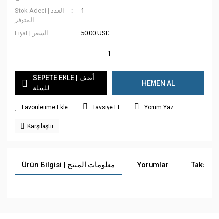
Stok Adedi | العدد
1
المتوفر
Fiyat | السعر
50,00 USD
SEPETE EKLE | أضف
HEMEN AL
للسلة
Tavsiye Et
Yorum Yaz
Karşılaştır
Ürün Bilgisi | معلومات المنتج
Yorumlar
Taksit 
Bu ürüne ilk yorumu siz yapın!