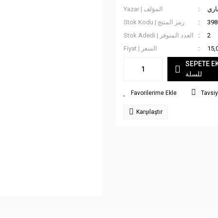
اري
Yazar | المؤلف
Stok Kodu | رمز المنتج
398
Stok Adedi | العدد المتوفر
2
Fiyat | السعر
15,
SEPETE EKLE
للسلة
Tavsiy
Karşılaştır