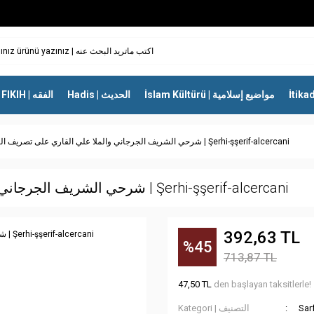
İslam Kültürü | مواضيع إسلامية
Hadis | الحديث
FIKIH | الفقه
شرحي الشريف الجرجاني والملا علي القاري على تصريف العزي | Şerhi-şşerif-alcercani
شرحي الشريف الجرجاني والملا علي القاري على تصريف العزي | Şerhi-şşerif-alcercani
392,63 TL
%45
713,87 TL
47,50 TL
den başlayan taksitlerle!
Kategori | التصنيف