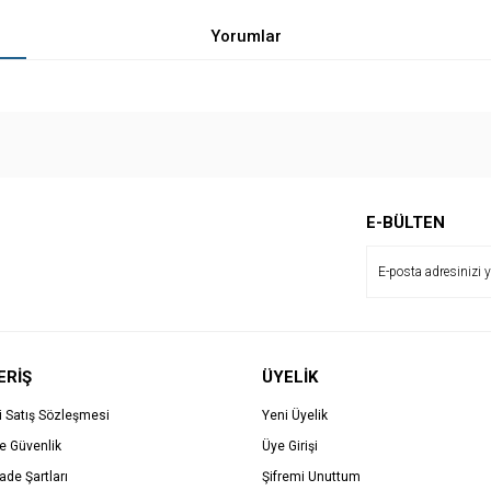
Yorumlar
Bu ürüne ilk yorumu siz yapın!
E-BÜLTEN
Yorum Yaz
ERİŞ
ÜYELİK
i Satış Sözleşmesi
Yeni Üyelik
ve Güvenlik
Üye Girişi
İade Şartları
Şifremi Unuttum