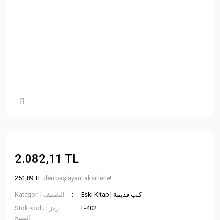
2.082,11 TL
251,89 TL
den başlayan taksitlerle!
Eski Kitap | كتب قديمة
Kategori | التصنيف
Stok Kodu | رمز
E-402
المنتج