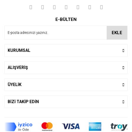
Yorum Yaz
E-BÜLTEN
EKLE
KURUMSAL
ALIŞVERİŞ
ÜYELİK
BİZİ TAKİP EDİN