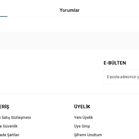
Yorumlar
Bu ürüne ilk yorumu siz yapın!
E-BÜLTEN
Yorum Yaz
ERİŞ
ÜYELİK
i Satış Sözleşmesi
Yeni Üyelik
ve Güvenlik
Üye Girişi
İade Şartları
Şifremi Unuttum