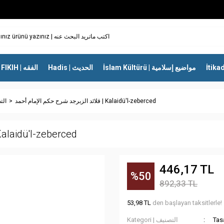
İslam Kültürü | مواضيع إسلامية
Hadis | الحديث
FIKIH | الفقه
قلائد الزبرجد شرح حكم الإمام أحمد | Kalaidü'l-zeberced
التص
قلائد الزبرجد شرح حكم الإم | Kalaidü'l-zeberced
446,17 TL
%50
892,33 TL
53,98 TL
den başlayan taksitlerle!
Kategori | التصنيف