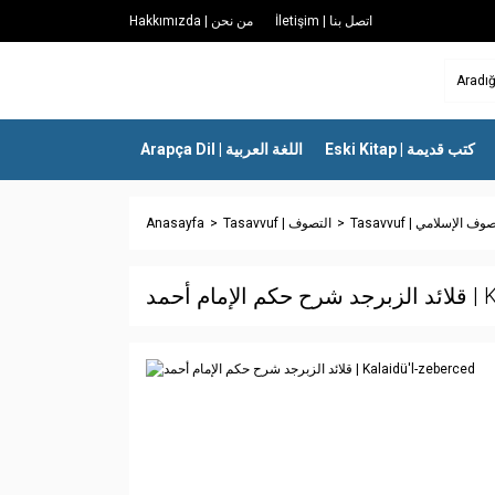
İletişim | اتصل بنا
Hakkımızda | من نحن
Eski Kitap | كتب قديمة
Arapça Dil | اللغة العربية
Anasayfa
Tasavvuf | التصوف
Tasavvuf | وف الإسلامي
ام أحمد