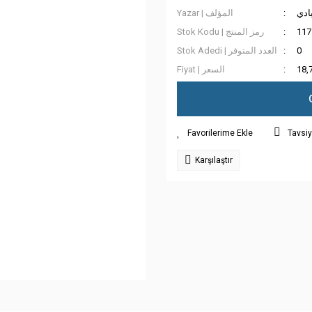
يادي
Yazar | المؤلف
Stok Kodu | رمز المنتج
117
Stok Adedi | العدد المتوفر
0
Fiyat | السعر
18,
Tavsiy
Karşılaştır