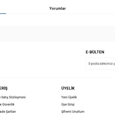
Yorumlar
Bu ürüne ilk yorumu siz yapın!
E-BÜLTEN
Yorum Yaz
ERİŞ
ÜYELİK
i Satış Sözleşmesi
Yeni Üyelik
ve Güvenlik
Üye Girişi
İade Şartları
Şifremi Unuttum