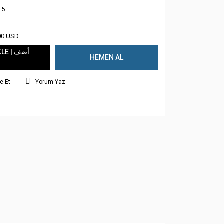
15
00 USD
 | أضف
HEMEN AL
e Et
Yorum Yaz