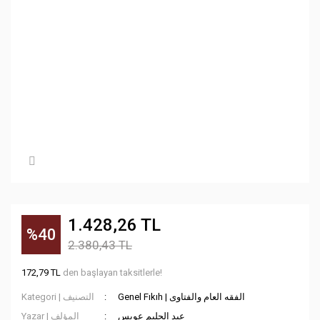
1.428,26 TL
%40
2.380,43 TL
172,79 TL
den başlayan taksitlerle!
Genel Fıkıh | الفقه العام والفتاوى
Kategori | التصنيف
عبد الحليم عويس
Yazar | المؤلف