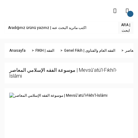
ARA |
ابحث
Anasayfa
FIKIH | الفقه
Genel Fıkıh | الفقه العام والفتاوى
موسوعة الفقه الإسلامي المعاصر | Mevsû'atü'l-Fıkhi'l-
İslâmi