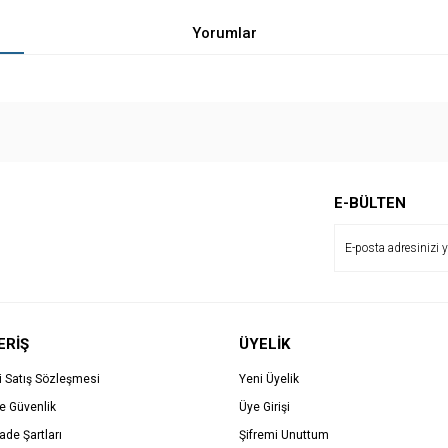
Yorumlar
Bu ürüne ilk yorumu siz yapın!
E-BÜLTEN
Yorum Yaz
ERİŞ
ÜYELİK
i Satış Sözleşmesi
Yeni Üyelik
ve Güvenlik
Üye Girişi
İade Şartları
Şifremi Unuttum