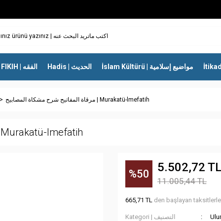
İslam Kültürü | مواضيع إسلامية
Hadis | الحديث
FIKIH | الفقه
مرقاة المفاتيح شرح مشكاة المصابيح | Murakatü-lmefatih
مرقاة المفاتيح شرح مشكاة المص | Murakatü-lmefatih
5.502,72 T
%50
11.005,44 TL
665,71 TL
den başlayan taksitlerle
Kategori | التصنيف