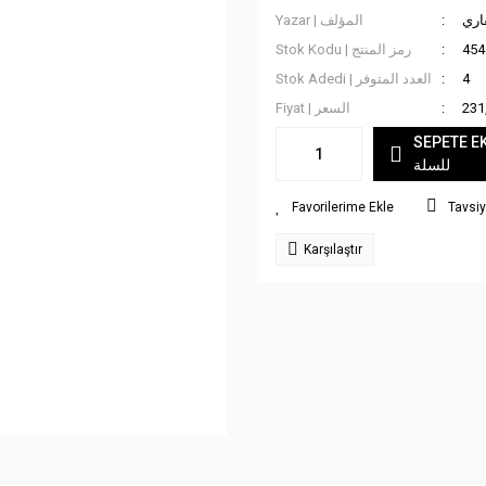
اري
Yazar | المؤلف
Stok Kodu | رمز المنتج
454
Stok Adedi | العدد المتوفر
4
Fiyat | السعر
231
SEPETE EKLE
للسلة
Tavsiy
Karşılaştır