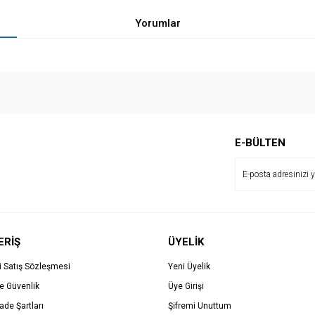
Yorumlar
Bu ürüne ilk yorumu siz yapın!
E-BÜLTEN
Yorum Yaz
ERİŞ
ÜYELİK
i Satış Sözleşmesi
Yeni Üyelik
ve Güvenlik
Üye Girişi
İade Şartları
Şifremi Unuttum