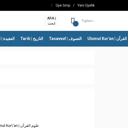
Üye Girişi
/
Yeni Üyelik
ARA |
Toplam -
ابحث
Ulumul Kur'an | 
Tasavvuf | التصوف
Tarih | التاريخ
İtikad | العقيدة
Ulumul Kur\'an | علوم القرآن