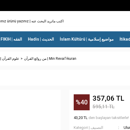
İslam Kültürü | مواضيع إسلامية
Hadis | الحديث
FIKIH | الفقه
من روائع القرآن | Min Revai'l-kuran
Ulumul Kur\'an | علوم القرآن
357,06 TL
%40
595,11 TL
43,20 TL
den başlayan taksitlerle!
Kategori | التصنيف