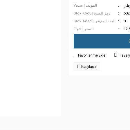
وطي
Yazar | المؤلف
Stok Kodu | رمز المنتج
602
Stok Adedi | العدد المتوفر
0
Fiyat | السعر
12,
Tavsiy
Karşılaştır