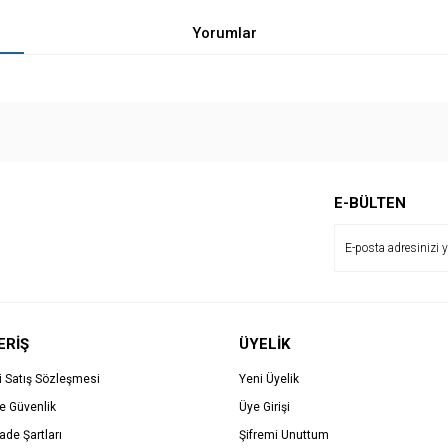
Yorumlar
Bu ürüne ilk yorumu siz yapın!
E-BÜLTEN
Yorum Yaz
ERİŞ
ÜYELİK
i Satış Sözleşmesi
Yeni Üyelik
ve Güvenlik
Üye Girişi
İade Şartları
Şifremi Unuttum