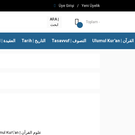
Üye Girişi
/
Yeni Üyelik
ARA |
Toplam -
ابحث
Ulumul Kur'an | 
Tasavvuf | التصوف
Tarih | التاريخ
İtikad | العقيدة
Ulumul Kur\'an | علوم القرآن