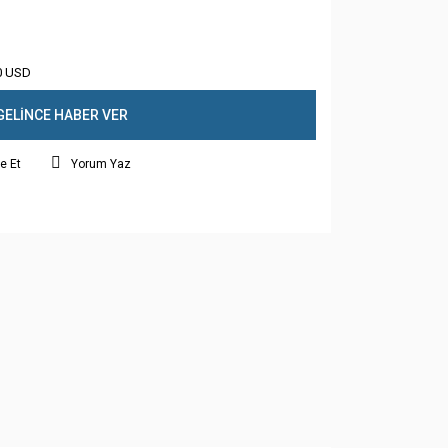
0 USD
GELİNCE HABER VER
e Et
Yorum Yaz