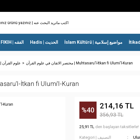
İslam Kültürü | مواضيع إسلامية
Hadis | الحديث
FIKIH | الفقه
مختصر الاتقان في علوم القرآن | Muhtasaru'l-İtkan fi Ulumi'l-Kuran
Ulumul Kur\'an | علوم القرآن
مختصر الاتقان في | Muhtasaru'l-İtkan fi Ulumi'l-Kuran
214,16 TL
%40
356,93 TL
25,91 TL
den başlayan taksitlerle!
Kategori | التصنيف