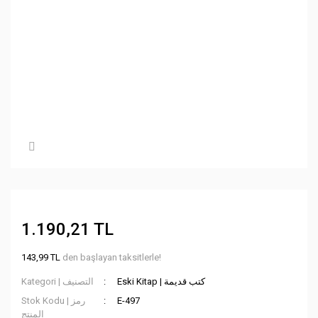
1.190,21 TL
143,99 TL
den başlayan taksitlerle!
Eski Kitap | كتب قديمة
Kategori | التصنيف
Stok Kodu | رمز
E-497
المنتج