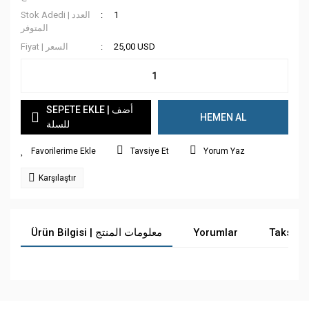
Stok Adedi | العدد
1
المتوفر
Fiyat | السعر
25,00 USD
SEPETE EKLE | أضف
HEMEN AL
للسلة
Tavsiye Et
Yorum Yaz
Karşılaştır
Ürün Bilgisi | معلومات المنتج
Yorumlar
Taksit 
Bu ürüne ilk yorumu siz yapın!