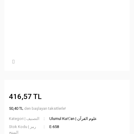
416,57 TL
50,40 TL
den başlayan taksitlerle!
Ulumul Kur\'an | علوم القرآن
Kategori | التصنيف
Stok Kodu | رمز
E-658
المنتج