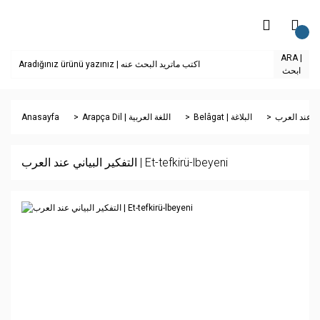
ARA |
ابحث
Anasayfa
Arapça Dil | اللغة العربية
Belâgat | البلاغة
التفكير البياني عند العرب | Et-tefkirü-lbeyeni