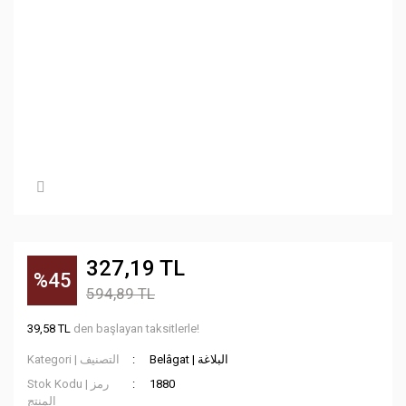
327,19 TL
%45
594,89 TL
39,58 TL
den başlayan taksitlerle!
Belâgat | البلاغة
Kategori | التصنيف
Stok Kodu | رمز
1880
المنتج