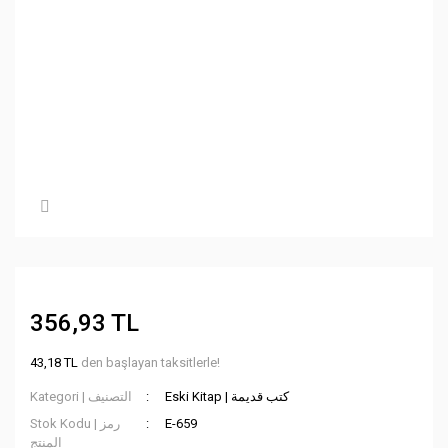
356,93 TL
43,18 TL
den başlayan taksitlerle!
Eski Kitap | كتب قديمة
Kategori | التصنيف
Stok Kodu | رمز
E-659
المنتج