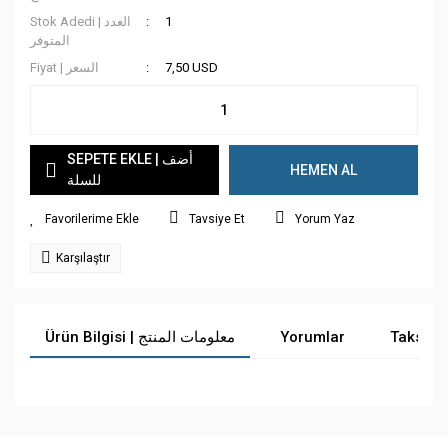
Stok Adedi | العدد
1
المتوفر
Fiyat | السعر
7,50 USD
SEPETE EKLE | أضف
HEMEN AL
للسلة
Tavsiye Et
Yorum Yaz
Karşılaştır
Ürün Bilgisi | معلومات المنتج
Yorumlar
Taksit 
Bu ürüne ilk yorumu siz yapın!