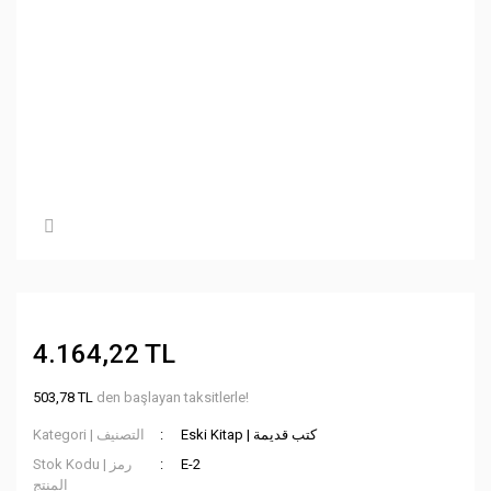
4.164,22 TL
503,78 TL
den başlayan taksitlerle!
Eski Kitap | كتب قديمة
Kategori | التصنيف
Stok Kodu | رمز
E-2
المنتج