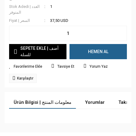
Stok Adedi | العدد
1
المتوفر
Fiyat | السعر
37,50 USD
SEPETE EKLE | أضف
HEMEN AL
للسلة
Tavsiye Et
Yorum Yaz
Karşılaştır
Ürün Bilgisi | معلومات المنتج
Yorumlar
Taksit 
Bu ürüne ilk yorumu siz yapın!