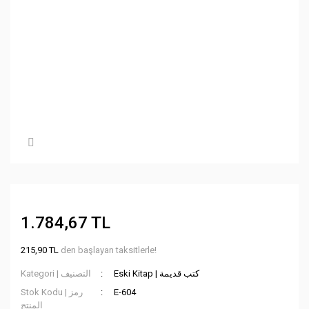
1.784,67 TL
215,90 TL
den başlayan taksitlerle!
Eski Kitap | كتب قديمة
Kategori | التصنيف
Stok Kodu | رمز
E-604
المنتج