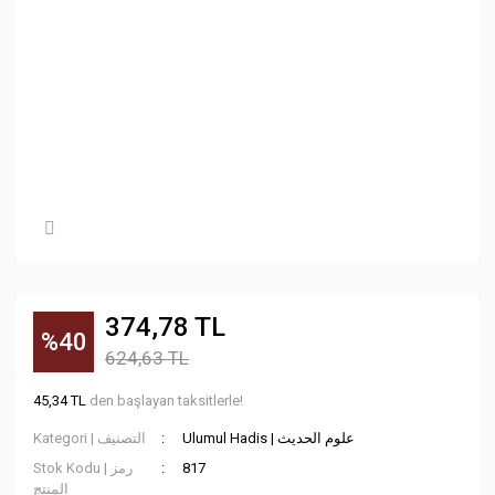
374,78 TL
%40
624,63 TL
45,34 TL
den başlayan taksitlerle!
Ulumul Hadis | علوم الحديث
Kategori | التصنيف
Stok Kodu | رمز
817
المنتج