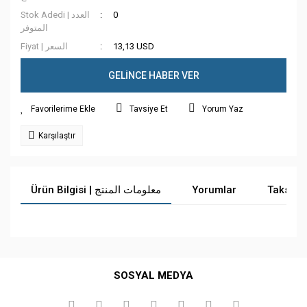
Stok Adedi | العدد
0
المتوفر
Fiyat | السعر
13,13 USD
GELİNCE HABER VER
Tavsiye Et
Yorum Yaz
Karşılaştır
Ürün Bilgisi | معلومات المنتج
Yorumlar
Taksit 
Bu ürüne ilk yorumu siz yapın!
SOSYAL MEDYA
Yorum Yaz