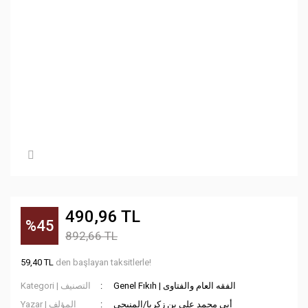
490,96 TL
%45
892,66 TL
59,40 TL
den başlayan taksitlerle!
Genel Fıkıh | الفقه العام والفتاوى
Kategori | التصنيف
أبي محمد علي بن زكريا/المنبجي
Yazar | المؤلف