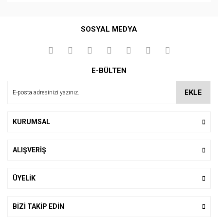
Bu ürüne ilk yorumu siz yapın!
SOSYAL MEDYA
Yorum Yaz
E-BÜLTEN
EKLE
KURUMSAL
ALIŞVERİŞ
ÜYELİK
BİZİ TAKİP EDİN