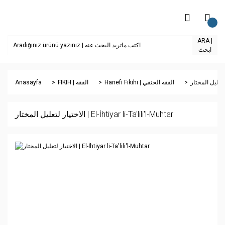
ARA |
ابحث
Anasayfa
FIKIH | الفقه
Hanefi Fıkıhı | الفقه الحنفي
الاختيار لتعليل المختار | El-İhtiyar li-Ta'lili'l-Muhtar