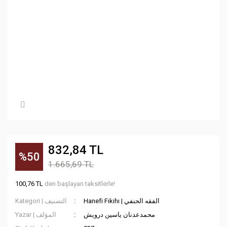
832,84 TL
%50
1.665,69 TL
100,76 TL
den başlayan taksitlerle!
Hanefi Fıkıhı | الفقه الحنفي
Kategori | التصنيف
محمدعدنان ياسين درويش
Yazar | المؤلف