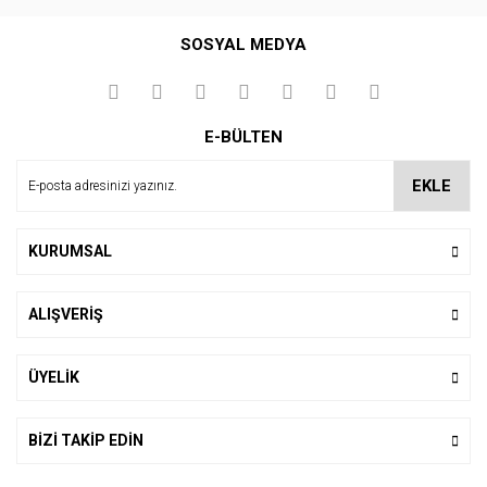
Bu ürüne ilk yorumu siz yapın!
SOSYAL MEDYA
Yorum Yaz
E-BÜLTEN
EKLE
KURUMSAL
ALIŞVERİŞ
ÜYELİK
BİZİ TAKİP EDİN