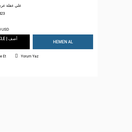
علي عقلة عر
423
0 USD
 | أضف
HEMEN AL
e Et
Yorum Yaz