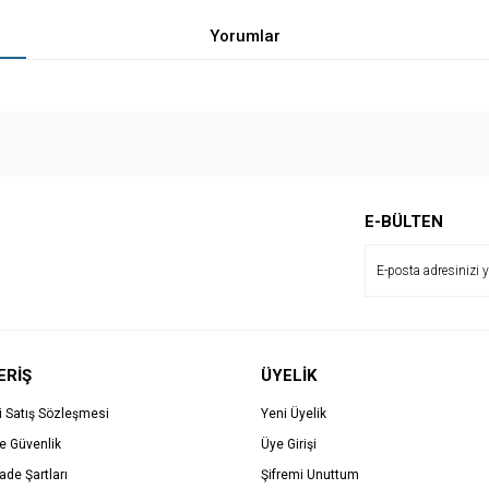
Yorumlar
Bu ürüne ilk yorumu siz yapın!
E-BÜLTEN
Yorum Yaz
ERİŞ
ÜYELİK
i Satış Sözleşmesi
Yeni Üyelik
ve Güvenlik
Üye Girişi
İade Şartları
Şifremi Unuttum