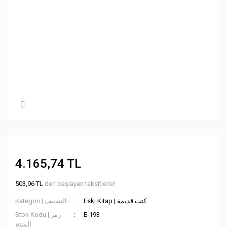
4.165,74 TL
503,96 TL
den başlayan taksitlerle!
Eski Kitap | كتب قديمة
Kategori | التصنيف
Stok Kodu | رمز
E-193
المنتج