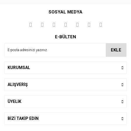
Bu ürüne ilk yorumu siz yapın!
SOSYAL MEDYA
Yorum Yaz
E-BÜLTEN
EKLE
KURUMSAL
ALIŞVERİŞ
ÜYELİK
BİZİ TAKİP EDİN