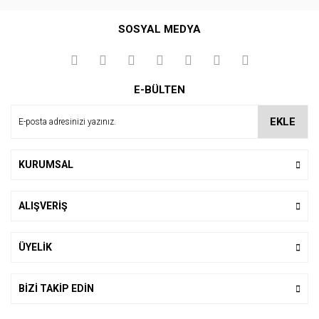
Bu ürüne ilk yorumu siz yapın!
SOSYAL MEDYA
Yorum Yaz
E-BÜLTEN
EKLE
KURUMSAL
ALIŞVERİŞ
ÜYELİK
BİZİ TAKİP EDİN