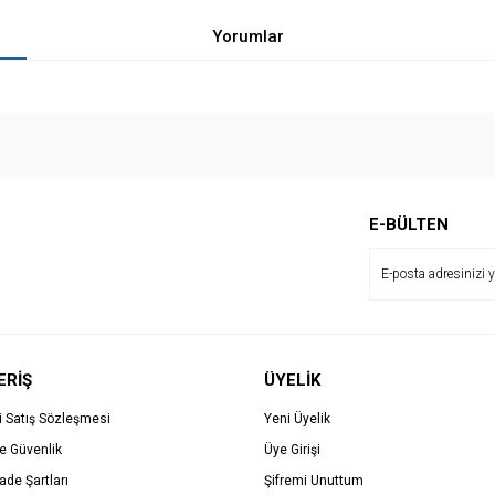
Yorumlar
Bu ürüne ilk yorumu siz yapın!
E-BÜLTEN
Yorum Yaz
ERİŞ
ÜYELİK
i Satış Sözleşmesi
Yeni Üyelik
ve Güvenlik
Üye Girişi
İade Şartları
Şifremi Unuttum