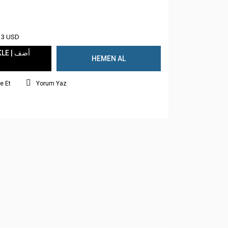
13 USD
 | أضف
HEMEN AL
e Et
Yorum Yaz