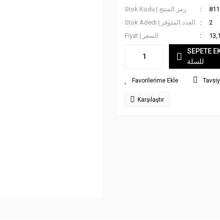
Stok Kodu | رمز المنتج
811
Stok Adedi | العدد المتوفر
2
Fiyat | السعر
13,
SEPETE EKLE
للسلة
Tavsiy
Karşılaştır