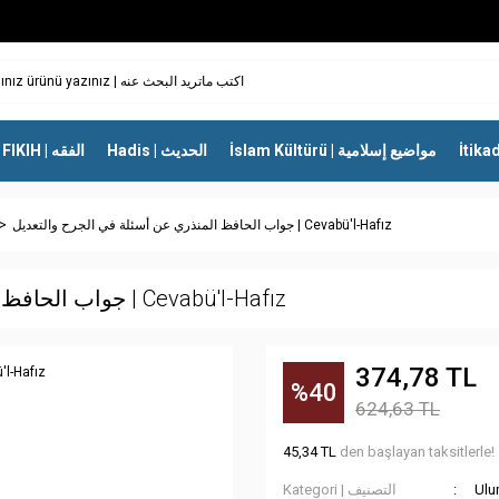
İslam Kültürü | مواضيع إسلامية
Hadis | الحديث
FIKIH | الفقه
جواب الحافظ المنذري عن أسئلة في الجرح والتعديل | Cevabü'l-Hafız
جواب الحافظ المنذري عن أسئلة في الجرح والتعديل | Cevabü'l-Hafız
374,78 TL
%40
624,63 TL
45,34 TL
den başlayan taksitlerle!
Kategori | التصنيف