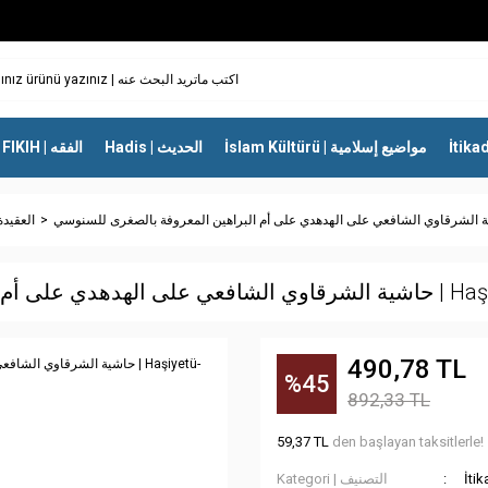
İslam Kültürü | مواضيع إسلامية
Hadis | الحديث
FIKIH | الفقه
العقيدة وعلم 
هين المعروفة بالصغرى للسنوسي
490,78 TL
%45
892,33 TL
59,37 TL
den başlayan taksitlerle!
Kategori | التصنيف