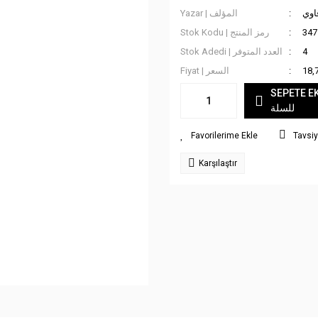
اوي
Yazar | المؤلف
Stok Kodu | رمز المنتج
347
Stok Adedi | العدد المتوفر
4
Fiyat | السعر
18,
SEPETE EKLE
للسلة
Tavsiy
Karşılaştır