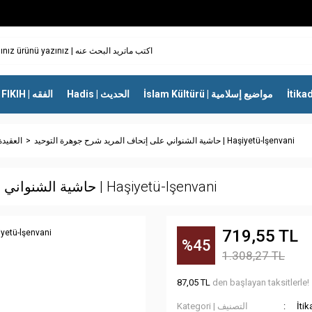
İslam Kültürü | مواضيع إسلامية
Hadis | الحديث
FIKIH | الفقه
حاشية الشنواني على إتحاف المريد شرح جوهرة التوحيد | Haşiyetü-lşenvani
العقيدة وعلم 
حاشية الشنواني على إتحاف المريد شرح جوهرة التوحيد | Haşiyetü-lşenvani
719,55 TL
%45
1.308,27 TL
87,05 TL
den başlayan taksitlerle!
Kategori | التصنيف