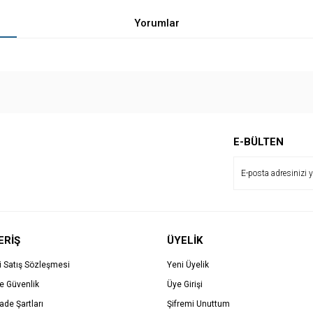
Yorumlar
Bu ürüne ilk yorumu siz yapın!
E-BÜLTEN
Yorum Yaz
ERİŞ
ÜYELİK
i Satış Sözleşmesi
Yeni Üyelik
ve Güvenlik
Üye Girişi
İade Şartları
Şifremi Unuttum