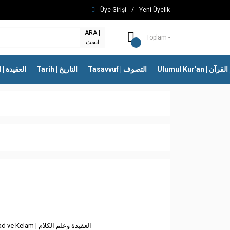
Üye Girişi
/
Yeni Üyelik
ARA |
Toplam -
ابحث
Ulumul Kur'an | 
Tasavvuf | التصوف
Tarih | التاريخ
İtikad | العقيدة
İtikad ve Kelam | العقيدة وعلم الكلام