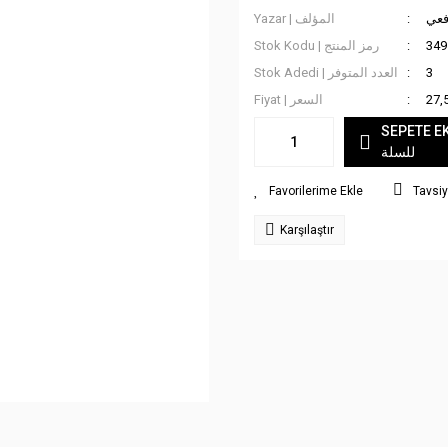
فعي
Yazar | المؤلف
Stok Kodu | رمز المنتج
349
Stok Adedi | العدد المتوفر
3
Fiyat | السعر
27,
SEPETE EKLE
للسلة
Tavsiy
Karşılaştır