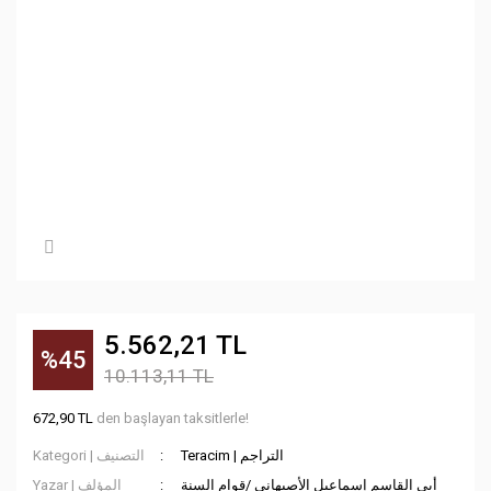
5.562,21 TL
%45
10.113,11 TL
672,90 TL
den başlayan taksitlerle!
Teracim | التراجم
Kategori | التصنيف
أبي القاسم إسماعيل الأصبهاني /قوام السنة
Yazar | المؤلف