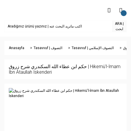
ARA |
ابحث
Anasayfa
Tasavvuf | التصوف
Tasavvuf | التصوف الإسلامي
حكم ابن عطاء الله السكندري شرح زروق | Hikemü'l-İmam
İbn Ataullah İskenderi