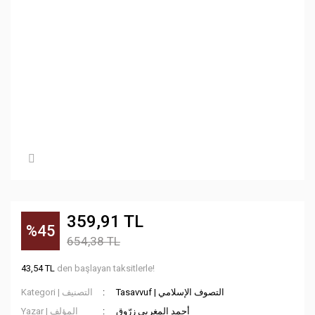
359,91 TL
%45
654,38 TL
43,54 TL
den başlayan taksitlerle!
Tasavvuf | التصوف الإسلامي
Kategori | التصنيف
أحمد المغربي زرّوق
Yazar | المؤلف