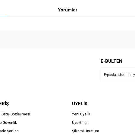
Yorumlar
Bu ürüne ilk yorumu siz yapın!
E-BÜLTEN
Yorum Yaz
ERİŞ
ÜYELİK
i Satış Sözleşmesi
Yeni Üyelik
ve Güvenlik
Üye Girişi
İade Şartları
Şifremi Unuttum