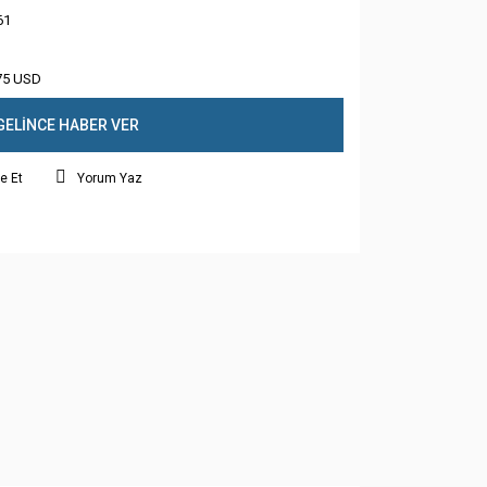
61
75 USD
GELİNCE HABER VER
e Et
Yorum Yaz