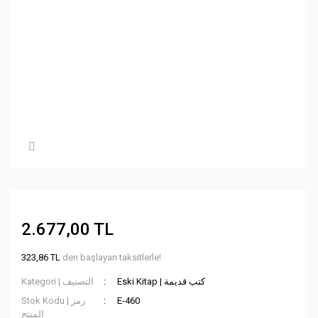
2.677,00 TL
323,86 TL
den başlayan taksitlerle!
Eski Kitap | كتب قديمة
Kategori | التصنيف
Stok Kodu | رمز
E-460
المنتج