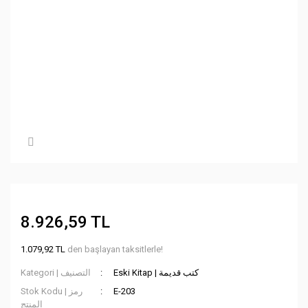
8.926,59 TL
1.079,92 TL
den başlayan taksitlerle!
Eski Kitap | كتب قديمة
Kategori | التصنيف
Stok Kodu | رمز
E-203
المنتج