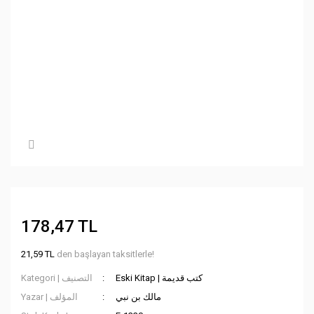
178,47 TL
21,59 TL
den başlayan taksitlerle!
Eski Kitap | كتب قديمة
Kategori | التصنيف
مالك بن نبي
Yazar | المؤلف