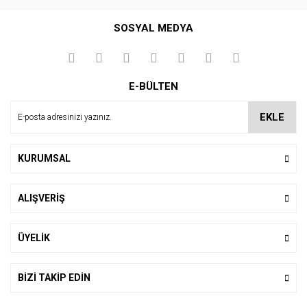
Bu ürüne ilk yorumu siz yapın!
SOSYAL MEDYA
Yorum Yaz
E-BÜLTEN
EKLE
KURUMSAL
ALIŞVERİŞ
ÜYELİK
BİZİ TAKİP EDİN